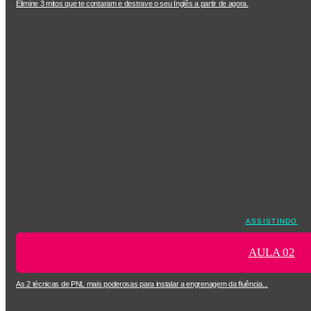
Elimine 3 mitos que te contaram e destrave o seu Inglês a partir de agora.
ASSISTINDO
AULA 02
As 2 técnicas de PNL mais poderosas para instalar a engrenagem da fluência...