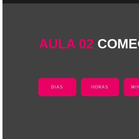
AULA 02
COME
DIAS
HORAS
MI