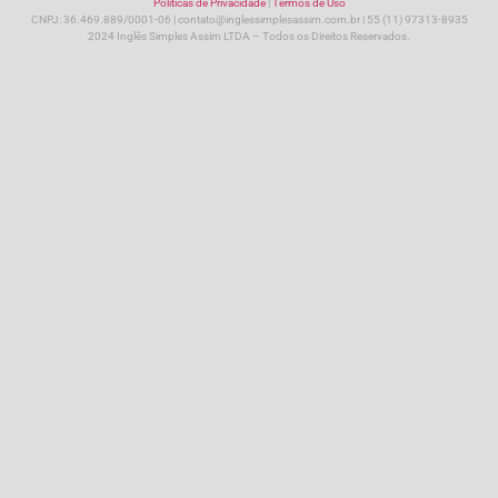
Políticas de Privacidade
|
Termos de Uso
CNPJ: 36.469.889/0001-06 | contato@inglessimplesassim.com.br | 55 (11) 97313-8935
2024 Inglês Simples Assim LTDA – Todos os Direitos Reservados.