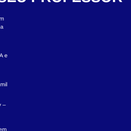
um
ua
A e
mil
y –
gem