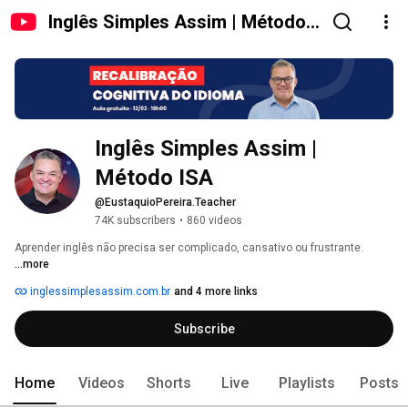
Inglês Simples Assim | Método
ISA
Inglês Simples Assim | 
Método ISA
@EustaquioPereira.Teacher
74K subscribers
•
860 videos
Aprender inglês não precisa ser complicado, cansativo ou frustrante. 
...more
inglessimplesassim.com.br
and 4 more links
Subscribe
Home
Videos
Shorts
Live
Playlists
Posts