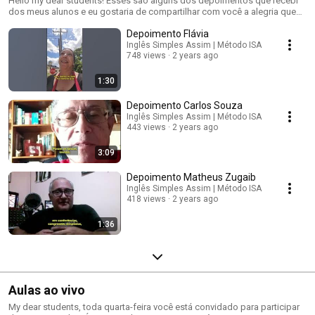
Eustáquio Pereira
Hello my dear students! Esses são alguns dos depoimentos que recebi
dos meus alunos e eu gostaria de compartilhar com você a alegria que
sinto ao ver a evolução e o crescimento deles e todos os alunos do
Depoimento Flávia
Inglês Simples Assim. É uma honra e um prazer para mim acompanhar e
estar ao lado dos alunos durante cada lição e cada aula e cada passo
Inglês Simples Assim | Método ISA
748 views
2 years ago
que damos juntos rumo à fluência na língua inglesa, venha você também
ser um aluno, uma aluna, do Método ISA!
1:30
Depoimento Carlos Souza
Inglês Simples Assim | Método ISA
443 views
2 years ago
3:09
Depoimento Matheus Zugaib
Inglês Simples Assim | Método ISA
418 views
2 years ago
1:36
Aulas ao vivo
My dear students, toda quarta-feira você está convidado para participar