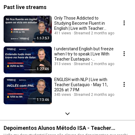
Past live streams
Only Those Addicted to
Studying Become Fluent in
English | Live with Teacher
Eustáquio Today at 7 PM
411 views
Streamed 2 months ago
1:17:57
I understand English but freeze
when I try to speak | Live With
Teacher Eustaquio -
05/25/2026 at...
313 views
Streamed 2 months ago
1:27:46
ENGLISH with NLP | Live with
Teacher Eustaquio - May 11,
2026 at 7 PM
345 views
Streamed 2 months ago
1:13:46
Depoimentos Alunos Método ISA - Teacher