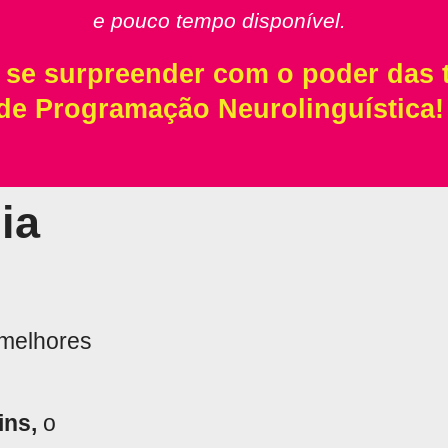
e pouco tempo disponível.
 se surpreender com o poder das 
de Programação Neurolinguística!
ia
 melhores
ins,
o