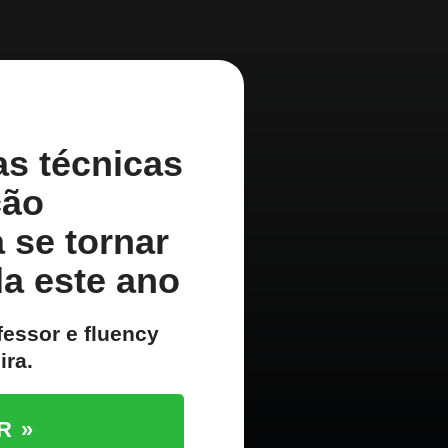
s técnicas
ção
 se tornar
da este ano
fessor e fluency
ira.
R »