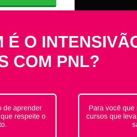
ULHO
 É O INTENSIVÃ
S COM PNL?
o de aprender
Para você que 
que respeite o
cursos que leva
to.
s