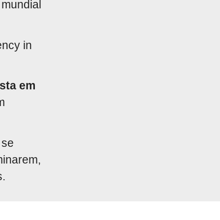
 mundial
ency in
ista em
m
 se
minarem,
s.