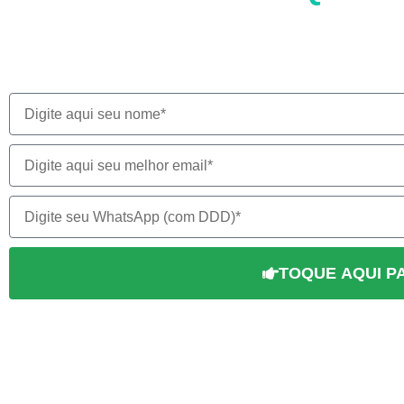
Para acessar às aulas, faça a s
TOQUE AQUI P
Os seus dados estão totalmente seguros conosco. Temos o co