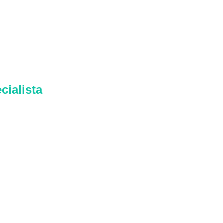
cialista
tradutor
entes em
sive
muito