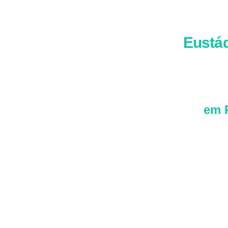
Eustáq
Eust
em 
e in
Sua 
ingl
quem
temp