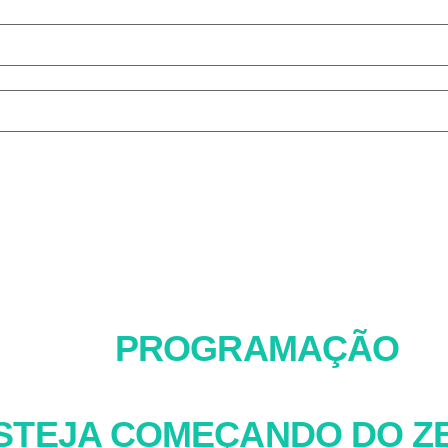
Aulas 100% online e gratuitas
De 30 de outubro a 05 de novembro
IZAR A
PROGRAMAÇÃO
RA SE TORNAR FLUENTE
STEJA COMEÇANDO DO Z