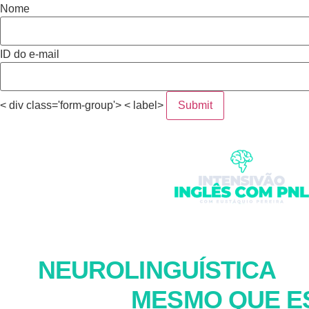
Nome
ID do e-mail
< div class='form-group'> < label>
APRENDA A UTIL
NEUROLINGUÍSTICA
PA
INGLÊS,
MESMO QUE E