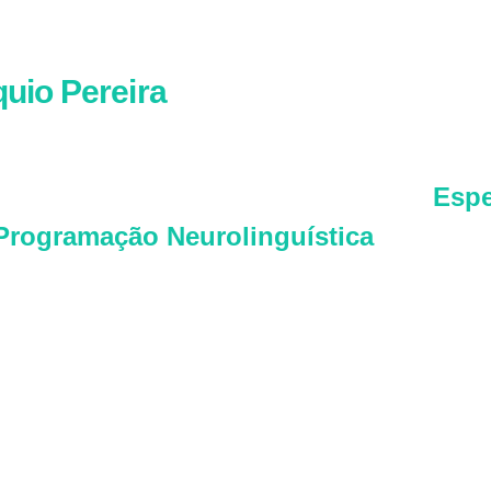
uio Pereira
, o seu professor:
áquio é Master Coach em Fluência e
Espe
Programação Neurolinguística
,
além de 
térprete simultâneo.
paixão é ajudar adultos a se tornarem flu
ês através de seu método, que atende inclu
 está começando do zero e que não tem 
o para estudar.