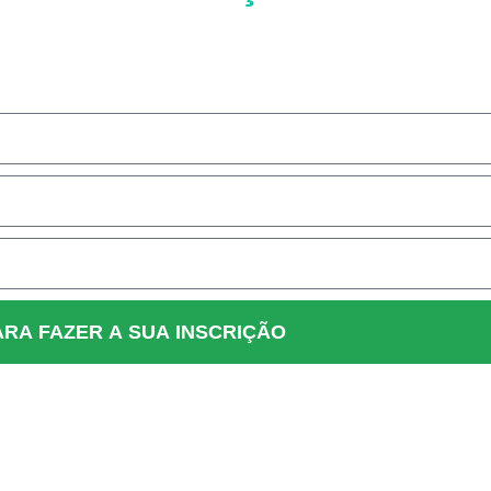
ua inscrição digitando corretamente abaixo:
ARA FAZER A SUA INSCRIÇÃO
mpromisso legal de proteger todas as suas informações.