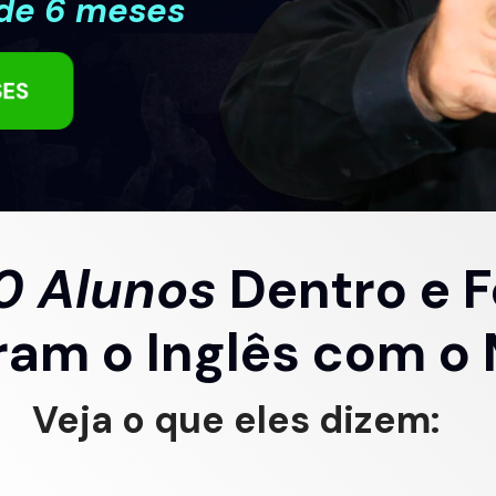
de 6 
meses
SES
0 Alunos
 Dentro e F
ram o Inglês com o
Veja o que eles dizem: