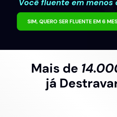
Você fluente em menos 
SIM, QUERO SER FLUENTE EM 6 ME
Mais de 
14.00
já Destrava