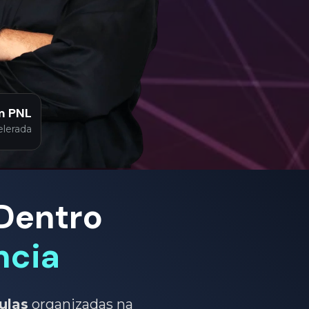
m PNL
lerada
Dentro 
ncia
ulas
 organizadas na 