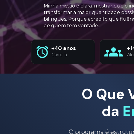
Minha missão é clara: mostrar que o in
transformar a maior quantidade possíve
bilíngues. Porque acredito que fluência
de quem tem vontade.
+1
+40 anos
Al
Carreira
O Que V
da 
E
O programa é estrutu