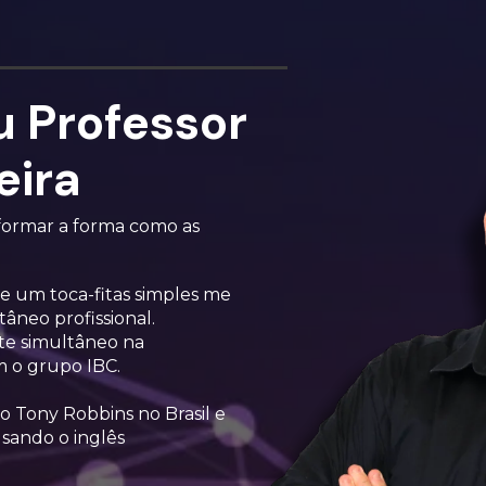
u Professor
eira
formar a forma como as 
e um toca-fitas simples me 
âneo profissional. 
e simultâneo na 
m o grupo IBC.
o Tony Robbins no Brasil e 
ando o inglês 