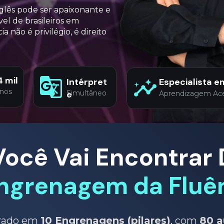
glês pode ser apaixonante e 
l de brasileiros em 
 não é privilégio, é direito 
4 mil
Intérpret
Especialista e
unos
e
Simultâneo
Aprendizagem Ace
ocê Vai Encontrar 
ngrenagem da Fluê
rado em 
10 Engrenagens (pilares)
, com 
80 a